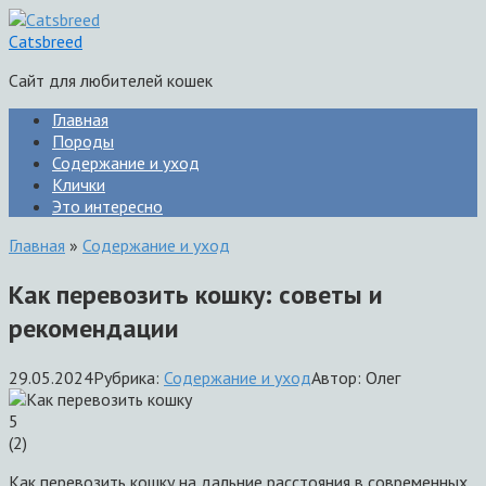
Перейти
к
Catsbreed
контенту
Сайт для любителей кошек
Главная
Породы
Содержание и уход
Клички
Это интересно
Главная
»
Содержание и уход
Как перевозить кошку: советы и
рекомендации
29.05.2024
Рубрика:
Содержание и уход
Автор:
Олег
5
(
2
)
Как перевозить кошку на дальние расстояния в современных