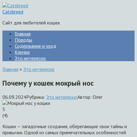
Перейти
к
Catsbreed
контенту
Сайт для любителей кошек
Главная
Породы
Содержание и уход
Клички
Это интересно
Главная
»
Это интересно
Почему у кошек мокрый нос
06.09.2024
Рубрика:
Это интересно
Автор:
Олег
5
(
4
)
Кошки — загадочные создания, оберегающие свои тайны и
привычки. Одной из самых примечательных особенностей